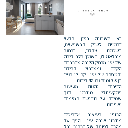
ב
א לשכונה בניין חדש!
דרומית לשוק הפשפשים,
בשכונת צהלון, ברחוב
מיכלאנג'לו, השוכן בלב ליבה
של יפו, מרחק הליכה מהרכבת
הקלה וממרכזי הבילוי
והמסחר של יפו- קם לו בניין
בן 5 קומות ובו 32 דירות.
הדירות נהנות מעיצוב
פונקציונלי מודרני, תוך
שמירה על תחושת חמימות
ושייכות.
הבניין, בעיצוב אדריכלי
מודרני שובה עין, הפך עד
מהרה לפנינה של הרחוב, וכל