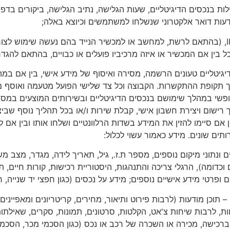
לות בנכסים הדיגיטליים, שעות הגלישה, נתיב הגלישה, ביקורים בד
דעות דואר אלקטרוני שנשלחו למשתמשים וכיוצא באלה;
· מידע אודות מכשירי המשתמשים – דוגמת כתובת IP, (בהתאם לרשת, למחשב או למכשיר הנייד ב
כל בין אם המכשיר או איזה מרכיביו פועלים או כבויים, בהתאם להגד
 הדיגיטליים טעונים הרשמה, מסירה ואיסוף של מידע אישי, בין אם ב
ך תקופת ההתקשרות. הקבוצה וכל צד שלישי הפועל מטעמה ואוסף מי
פשי במהלך שימושם בנכסים הדיגיטליים ובשירותים המוצעים במס
ישום ויצירת חשבון אישי, קבלת שירות ו/או בכל תהליך נוסף שב
ם סיימו להזין את המידע בשדות הרלוונטיים ושלחו אותו ובין אם לא
ים שונים. מידע כאמור עשוי לכלול:
ונתוני מיקום נוספים, מספר ת.ז., גיל, תאריך לידה, מגדר, מצב מש
כדומה), הרגלי צריכה והתנהגות, היסטוריית רכישות, קורות חיים,
ופרטי מידע אישיים נוספים; מידע על נכסים (כגון חפצי יד שנייה, ר
תוכן מודעות (לרבות פירוט ותיאור, מחירים, קריטריונים ומאפיינים מ
ות, לרבות שיחות צ'אט, הקלטות, סרטונים, תמונות, סקרים, שאילתות
ברכישה, מכירה או השכרה של רכב או נכס (כגון הסכמי מכר, הסכמי 