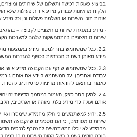
בביצוע פעולות רכישה ותשלום של שירותים ומוצרים, ט
הלקוח מראיונות עבודה, מידע אודות פעולות שלא הו
אודות תוכן השירות או השלמת פעולות וכן וכל מידע
· מידע במסגרת שירותים חיצוניים לקבוצה – בהתא
שירותים חיצוניים בהתממשקות שלהם למערכות הקב
2.2. ככל שמשתמש בחר למסור מידע באמצעות מתן 
מידע מאותן רשתות חברתיות בכפוף להגדרות המשתמ
2.3. ככל שמשתמש שיתף עם הקבוצה מידע אישי או
עבודה ואחרים), על המשתמש ליידע את אותם גורמי
כאמור בהתאם להוראות מדיניות פרטיות זו. להסרת 
2.4. למען הסר ספק, האמור במסמך מדיניות זה י
אותם ועולה כדי מידע בלתי מזוהה או אגרגטיבי, הק
2.5. ידוע למשתמשים כי חלק מהמידע שימסרו ו/א
שירותים מסוימים, וכי הם מסכימים שהקבוצה תשמור
מהמידע לא יוכלו המשתמשים להצטרף לנכסים הדיגי
חובה חוקית לשמור בשל מהות השירותים הניתנים לה