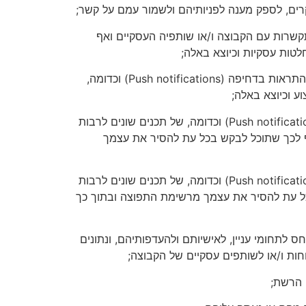
קרים, לספק מענה לפניותיהם ולשמור עמם על קשר;
קשרות עם הקבוצה ו/או שותפיה העסקיים ואף
לטות עסקיות וכיוצא באלה;
· לצורך משלוח הודעות תפעוליות והתראות למשתמשים באמצעים דיגיטליים שונים ובין היתר באמצעות דוא"ל, מסרונים, התראות בדחיפה (Push notifications) וכדומה,
ע וכיוצא באלה;
· לצורך העברתם בכל אמצעי תקשורת, לרבות באמצעות דוא"ל, מסרונים, מסרים מיידיים, שיחות, התראות בדחיפה (Push notifications) וכדומה, של תכנים שונים לרבות
וף לכך שתוכל לבקש בכל עת להסיר את עצמך
· לצורך העברתם בכל אמצעי תקשורת, לרבות באמצעות דוא"ל, מסרונים, מסרים מיידיים, שיחות, התראות בדחיפה (Push notifications) וכדומה, של תכנים שונים לרבות
כל עת להסיר את עצמך מרשימת התפוצה ובתוך כך
לתחומי עניין, לאישיותם ולהעדפותיהם, ונתונים
ות ו/או לשותפים עסקיים של הקבוצה;
 הרשת;