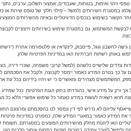
פסי זיהוי ואימות, בטוחות, שעבודים, אמצעי תשלום, ערבים, נתוני ה
שלמו במסגרת השירותים (למשל – מילוי חלקי של טופס שירות או כ
 אחר הקשור בשימוש בנכסים הדיגיטליים ובאיזה מהשירותים המוצע
ם לבקשת המשתמש, גם במסגרת שימוש בשירותים חיצוניים לקבוצה 
וצה.
גישה לחשבון גוגל, פייסבוק, לינקדאין או פלטפורמה אחרת ("רשתו
ש באותן רשתות חברתיות ו/או במדיניות הפרטיות שלהן.
דות צדדים שלישיים כלשהם (למשל קרובי משפחה, שוכרי דירה, בעלי
ם על כך בטרם המידע כאמור יימסר לקבוצה, ולקבל את הסכמתם לע
ספק, המשתמשים מצהירים ומאשרים כי יש ויהיו בידיהם בכל עת את
חול אך ורק על מידע אישי, כהגדרתו בחוק הגנת הפרטיות. ככל שמיד
בוצה תהא רשאית לעשות במידע כאמור כל שימוש אפשרי וללא כל מג
ו שייאסף עליהם לא נדרש לפי דין ונמסר לנו בהסכמתם ומרצונם החו
 את המידע כאמור במאגרי המידע שלה, כמפורט במדיניות פרטיות ז
טליים ו/או ליהנות מחלק מהשירותים המוצעים במסגרתם. תשומת 
ם (למשל לצורך עמידה בחובות חוקיות בתחום איסור הלבנת הון).