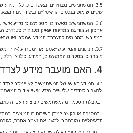
3.5. המשתמשים מצהירים ומאשרים כי כל המידע שמ
עושים שימוש בנכסים הדיגיטליים ובשירותים המוצ
3.6. המשתמשים מאשרים ומסכימים כי מידע אישי ע
אחסון ועיבוד גם במדינות שאינן מעניקות סטנדרט
במפורש ומסכימים להעברת המידע שמסרו ואו שנאסף
3.7. הנתונים והמידע שייאספו או יימסרו על-ידי
מובהר כי במקרים המתאימים, המידע, כולו או חלקו,
4. האם מועבר מידע לצדדים שלישיים?
4.1. המידע האישי של המשתמשים לא יימסר לצדדי
ולהעביר לצדדים שלישיים מידע אישי אודות המשתמשי
· בקבלת הסכמה מהמשתמשים לביצוע העברה כאמו
· במסגרת או בקשר למתן השירותים המוצעים במסגרת 
הדיגיטליים (מובהר כי למעט אם נאמר אחרת, לגורמ
· במסגרת שיתופי פעולה של הקבוצה עם שותפיה העסק