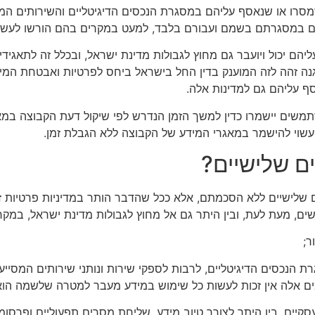
סרו או שנאסף עליהם במסגרת הנכסים הדיגיטליים והשירותים המוצעי
עים במסגרתם בשמם ועבורם בלבד, למעט במקרים בהם הורשו לעשות
ליהם יכול ויועבר גם מחוץ לגבולות מדינת ישראל, ובכלל זה לתאגי
 הגנה זהה לזה המוענק בדין החל בישראל ביחס לפרטיות ואבטחת
 עליהם גם למדינות אלה.
 המשתמשים יישמרו כדין למשך הזמן הנדרש לפי שיקול דעת הקבוצה 
 עשוי להישמר במאגרי המידע של הקבוצה ללא הגבלת זמן.
ם שלישיים ללא הסכמתם, אלא ככל שהדבר הותר במדיניות פרטיות ז
ם, מעת לעת, ובין היתר גם אל מחוץ לגבולות מדינת ישראל, במקר
ר;
הנכסים הדיגיטליים, לרבות לספקי שירות ונותני שירותים המסייע
ים אלה אין זכות לעשות כל שימוש במידע מעבר למטרה שלשמה הוא
יים, בין היתר לצורך טיוב מידע, שליחת מסרים תפעוליים ופרסומי