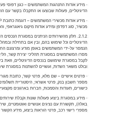
· מידע אודות התנהגות המשתמשים – כגון דפוסי פעי
הדיגיטליים, פעולות שבוצעו או התקבלו בקשר עם הו
מכשיר, סוג דפדפן ומידע אודות מיקום גיאוגראפי, וה
2.1.2. חלק מהשירותים הניתנים במסגרת הנכסים
הדיגיטליים וכל שימוש בהם, ובין אם בתחילת ובמהל
הנמסר על-ידי המשתמשים באופן מודע ומרצונם החו
מסרו המשתמשים במסגרת תהליכי יצירת קשר, הליך ר
לקבל במסגרת שימושם בנכסים הדיגיטליים, וזאת בין א
ובולט משאר השדות, ועשויים להשתנות במסגרת שירות
· פרטים אישיים – שם מלא, פרטי קשר, כתובת מגורים 
מספר חשבון בנק, פרטי אשראי, היסטוריית תשלומים ו
כישורים, תעודות והסמכות, חברות בארגונים מקצועיים 
· מידע במסגרת ביצוע פעולות שונות וקבלת שירותים – 
באלה), תקשורת עם נציגים אנושיים ואוטומטיים, שיח
מספרי רישוי רכב, פרטי הוראות ביצוע, מידע הקשור 