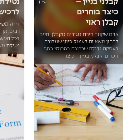
קבלני בניין –
נטילת
כיצד בוחרים
לרכיש
קבלן ראוי
דירה משל
רבים, אך 
אדם שקונה דירת מגורים מקבלן, חייב
לכל המשפ
לבחון נושא זה לעומק כיוון שמדובר
נטילת מש
בעסקה גדולה שכרוכה בסכומי כסף
ניכרים. קבלני בניין – כיצד