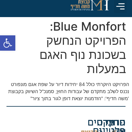
התחדשות עירונית
חדשות וכתבות
חדיף Platinum
Blue Monfort:
פתח סרגל
הפרויקט הנחשק
בשכונת נוף האגם
במעלות
הפרויקט היוקרתי כולל 84 יחידות דיור על שפת אגם מונפורט
נכנס לשלב מתקדם של עבודות החוץ; סמנכ"ל השיווק בקבוצת
'משה חדיף': "הזדמנות יוצאת דופן לגור בתוך ציור"
חדיף
החברה
פרויקטים
פלטינום
החזון
מגורים