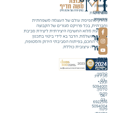
צוות
מסחר
לקוחות
פלטינום
משרות
התחדשות
עירונית
פתוחות
כחלק מתפיסת עולם של העצמה משפחתית
וחברתית, בכל פרויקט מגורים של הקבוצה
צור
מושקעת מלוא החשיבה היצירתית ליצירת סביבת
קשר
מגורים מושלמת. הדבר בא לידי ביטוי בתכנון
צור
הפנימי החכם, בפיתוח הסביבתי הירוק והמטופח,
קשר
תוך ראייה עיצובית כוללת.
משרד
ברמת
משרדים
גן
ראשיים
טלפון:
מכירות:
03-
2931*
5094001
טלפון:
פקס:
04-
03-
6922516
5094004
פקס: