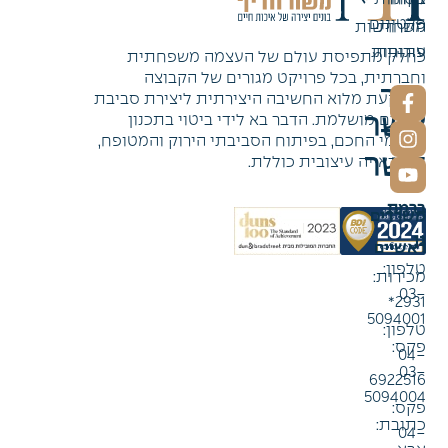
פלטינום
משרות
התחדשות
עירונית
פתוחות
כחלק מתפיסת עולם של העצמה משפחתית
וחברתית, בכל פרויקט מגורים של הקבוצה
צור
מושקעת מלוא החשיבה היצירתית ליצירת סביבת
קשר
מגורים מושלמת. הדבר בא לידי ביטוי בתכנון
צור
הפנימי החכם, בפיתוח הסביבתי הירוק והמטופח,
קשר
תוך ראייה עיצובית כוללת.
משרד
ברמת
משרדים
גן
ראשיים
טלפון:
מכירות:
03-
2931*
5094001
טלפון:
פקס:
04-
03-
6922516
5094004
פקס:
כתובת:
04-