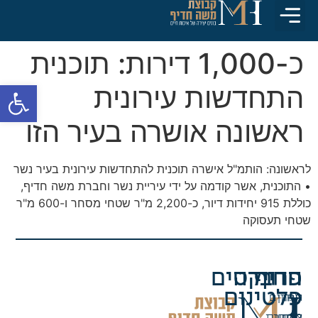
התחדשות עירונית
חדשות וכתבות
חדיף Platinum
כ-1,000 דירות: תוכנית
פתח סרגל
התחדשות עירונית
ראשונה אושרה בעיר הזו
לראשונה: הותמ"ל אישרה תוכנית להתחדשות עירונית בעיר נשר
• התוכנית, אשר קודמה על ידי עיריית נשר וחברת משה חדיף,
כוללת 915 יחידות דיור, כ-2,200 מ"ר שטחי מסחר ו-600 מ"ר
שטחי תעסוקה
חדיף
החברה
פרויקטים
פלטינום
החזון
מגורים
צוות
מסחר
לקוחות