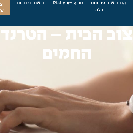
התחדשות עירונית
חדיף Platinum
חדשות וכתבות
צו
בלוג
קש
צוב הבית – הטרנדי
החמים