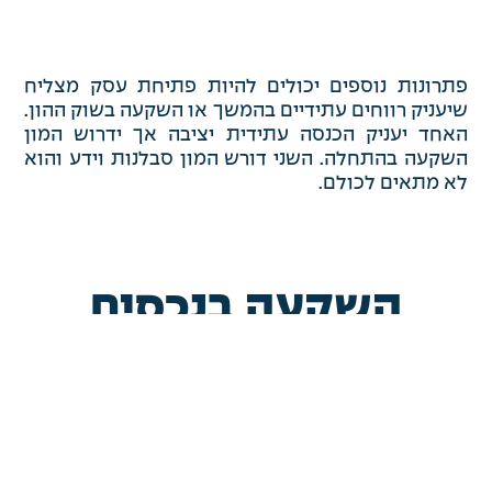
פתרונות נוספים יכולים להיות פתיחת עסק מצליח
שיעניק רווחים עתידיים בהמשך או השקעה בשוק ההון.
האחד יעניק הכנסה עתידית יציבה אך ידרוש המון
השקעה בהתחלה. השני דורש המון סבלנות וידע והוא
לא מתאים לכולם.
השקעה בנכסים
אחת הדרכים הותיקות והיציבות למינוף הון עצמי היא
השקעה בנכס. גם בתקופות שהיה מיתון והיו הפסדים,
אם מסתכלים לאורך תקופה ארוכה, רואים עלייה
במחירי הנכסים השונים (במידה שההשקעה נעשתה
באופן נכון ומושכל).