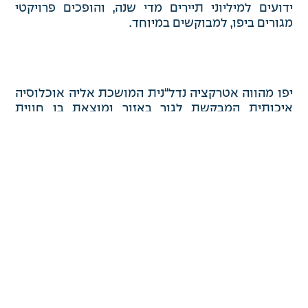
ידועים למיליוני תיירים מדי שנה, והופכים פרויקטי
מגורים ביפו, למבוקשים במיוחד.
יפו מהווה אטרקציה נדל“נית המושכת אליה אוכלוסיה
איכותית המבקשת לגור באזור ומוצאת בו חווית
מגורים מרגשת, ייחודית וקהילתית. פרויקט YOUNG
הינו מתחם מגורים איכותי בעל אופי קהילתי ואינטימי,
המעוצב בקווים נקיים ואלגנטיים. הפרויקט ממוקם
בסמוך לשדרות ירושלים המהווה ציר תנועה מרכזי
שמעמדו רק הולך ומתחזק עם הקמתה של הרכבת
הקלה העתידה לעבור בו.
פרויקט היוקרה כולל 61 יח“ד ומועדון דיירים מפואר,