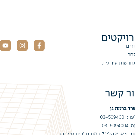
ויקטים
רים
חר
חדשות עירונית
ור קשר
רד ברמת גן
 03-5094001
03-50940
: אבא הלל 7, רמת גן (בית סילבר)