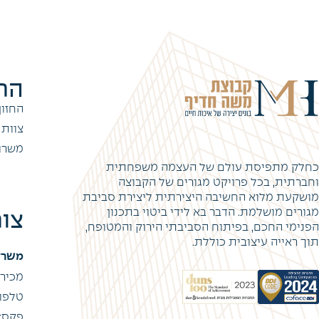
הח
החזון
צוות
משרו
כחלק מתפיסת עולם של העצמה משפחתית
וחברתית, בכל פרויקט מגורים של הקבוצה
מושקעת מלוא החשיבה היצירתית ליצירת סביבת
מגורים מושלמת. הדבר בא לידי ביטוי בתכנון
צו
הפנימי החכם, בפיתוח הסביבתי הירוק והמטופח,
תוך ראייה עיצובית כוללת.
משרד
מכירות: 
טלפון: 22516
פקס: 4-6972004