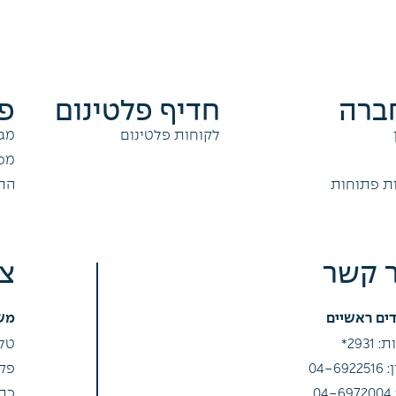
ברה
חדיף פלטינום
פר
לקוחות פלטינום
מגו
מס
ת פתוחות
הת
ר קשר
צ
ים ראשיים
מש
2931*
טלפון:
04-69
פקס: 04
0
כתובת