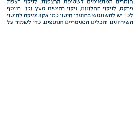
חומרים המתאימים לשטיפת הרצפות, לניקוי רצפת
פרקט, לניקוי החלונות, ניקוי רהיטים מעץ וכו'. בנוסף
לכך יש להשתמש בחומרי חיטוי כמו אקונומיקה לחיטוי
השירותים והכלים הסניטריים הנוספים, כדי לשמור על
רמה גבוהה של היגיינה ועל בריאותם של בני הבית.
ניקיון של מוצרי
טקסטיל ואקססוריז
בבית
מוצרי טקסטיל כמו כריות, ריפוד של הספה
והכורסאות, שטיחים, ווילונות ומוצרים נוספים
העשויים מבדים שונים, סוחפים אליהם הרבה מאד
לכלוך ואבק הן מבני הבית והן מחיות מחמד, אם הן