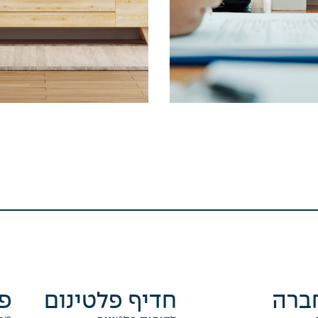
ברה
חדיף פלטינום
פר