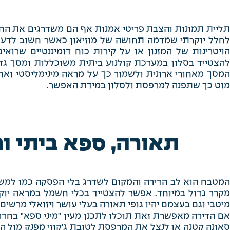
תליית תמונות והצבת פריטי אמנות אף הם משדרגים את הח
לחלל יוקרתי שמדמה תחושה של מוזיאון כאשר חשוב לדעת ה
הויטרינות של המזנון או על קירות כוח דומיננטיים שרואי
להצטייד בסלון במערכת קולנוע ביתית משוכללות ומסך גד
המסך מאחורי ארונית ולשמור כך על מראה מינימליסטי ואחיד
מוט כך שתפנה למרפסת ולסלון במידת האפשר.
תאורה, ספא ביתי ו
המטבח הוא לב הדירה והמקום לשדרג בלי הפסקה כמו למשל, 
מקרר גדול במיוחד. אפשר להצטייד בכלי חשמל במראה יוקר
מיטבי וגם בעצמם יהיו גופי תאורה בעלי עושר ויזואלי מרשים.
אם הדירה מאפשרת זאת תוכלו לתכנן מעין "מיני ספא" בחד
סאונה קטנה או לנצל את המרפסת לטובת ג'קוזי מפנק מול הנו