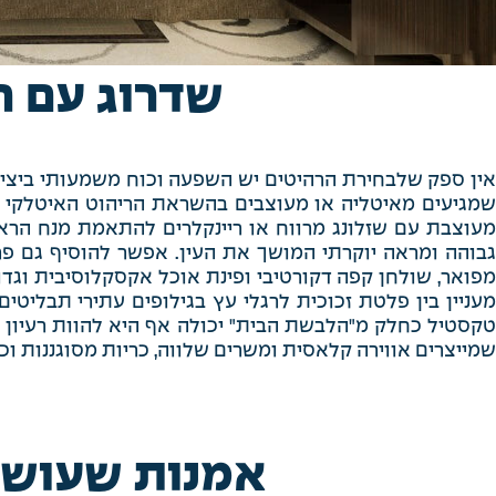
שדרוג עם ר
אין ספק שלבחירת הרהיטים יש השפעה וכוח משמעותי ביציר
מגיעים מאיטליה או מעוצבים בהשראת הריהוט האיטלקי ה
מעוצבת עם שזלונג מרווח או ריינקלרים להתאמת מנח הרא
גבוהה ומראה יוקרתי המושך את העין. אפשר להוסיף גם פרי
מפואר, שולחן קפה דקורטיבי ופינת אוכל אקסקלוסיבית וגדו
מעניין בין פלטת זכוכית לרגלי עץ בגילופים עתירי תבליטי
טקסטיל כחלק מ"הלבשת הבית" יכולה אף היא להוות רעיון ע
שמייצרים אווירה קלאסית ומשרים שלווה, כריות מסוגננות וכ
אמנות שעושה