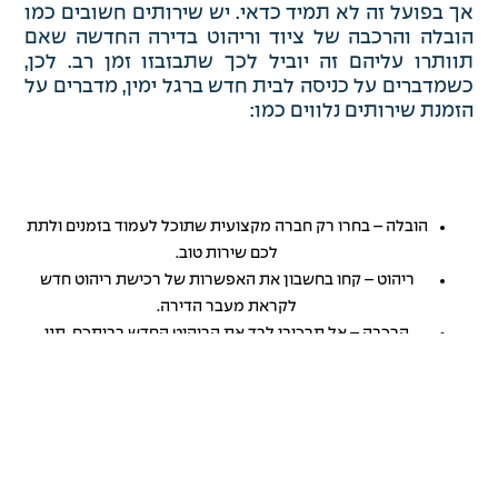
אך בפועל זה לא תמיד כדאי. יש שירותים חשובים כמו
הובלה והרכבה של ציוד וריהוט בדירה החדשה שאם
תוותרו עליהם זה יוביל לכך שתבזבזו זמן רב. לכן,
כשמדברים על כניסה לבית חדש ברגל ימין, מדברים על
הזמנת שירותים נלווים כמו:
הובלה – בחרו רק חברה מקצועית שתוכל לעמוד בזמנים ולתת
לכם שירות טוב.
ריהוט – קחו בחשבון את האפשרות של רכישת ריהוט חדש
לקראת מעבר הדירה.
הרכבה – אל תרכיבו לבד את הריהוט החדש בביתכם, תנו
למומחים לעשות זאת.
אתם תראו שאם לא תוותרו על כל השירותים
החשובים האלה, בסופו של דבר תיהנו משירות מכניסה
חלקה ונעימה לבית החדש.